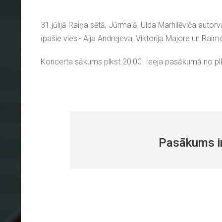
31.jūlijā Raiņa sētā, Jūrmalā, Ulda Marhilēviča autor
īpašie viesi- Aija Andrejeva, Viktorija Majore un Ra
Koncerta sākums plkst.20:00. Ieeja pasākumā no plk