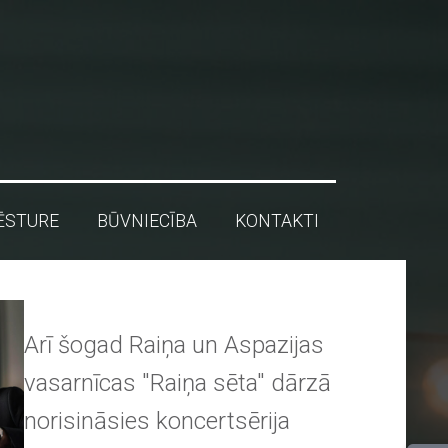
ĒSTURE
BŪVNIECĪBA
KONTAKTI
Arī šogad Raiņa un Aspazijas
vasarnīcas "Raiņa sēta" dārzā
norisināsies koncertsērija