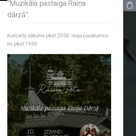
"Muzikāla pastaiga Raiņa
dārzā".
Koncertu sākums plkst.20:00. Ieeja pasākumos
no plkst.19:00.