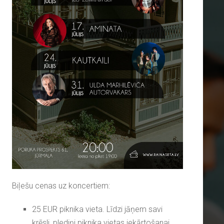
Biļešu cenas uz koncertiem:
25 EUR piknika vieta. Līdzi jāņem savi
krēsli, plediņi piknika vietas iekārtošanai.